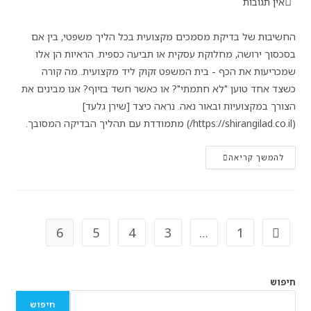
אין תגובות
החשיבות של בדיקת מסמכים מקצועית בכל הליך משפטי, בין אם
בסכסוך ירושה, מחלוקת עסקית או תביעה כספית. הראיות הן אלו
שמכריעות את הכף - בית המשפט זקוק ליד מקצועית. מה קורה
כשצד אחד טוען "לא חתמתי"? או כאשר חשד בזיוף? אנו מבינים את
הצורך במקצועיות ובאור נאה. נראה כיצד [שירן גלעד]
(https://shirangilad.co.il/) מתמודדת עם תהליך הבדיקה המסובך.
להמשך קריאה
6
5
4
3
…
1
חיפוש
חיפוש